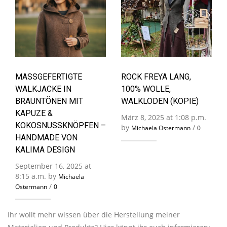
MASSGEFERTIGTE W
ROCK FREYA LANG,
ALKJACKE IN B
100% WOLLE,
RAUNTÖNEN MIT K
WALKLODEN (KOPIE)
APUZE & K
März 8, 2025 at 1:08 p.m.
OKOSNUSSKNÖPFEN – H
by
/
Michaela Ostermann
0
ANDMADE VON K
ALIMA DESIGN
September 16, 2025 at
8:15 a.m. by
Michaela
/
Ostermann
0
Ihr wollt mehr wissen über die Herstellung meiner