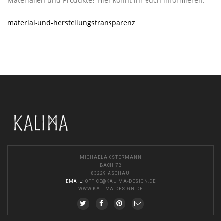
Materialien und Produkte? Hier könnt ihr euch informieren:
material-und-herstellungstransparenz
MICHAELA OSTERMANN
BACH 7B
83229 ASCHAU
EMAIL
:
OFFICE@KALIMA-DESIGN.DE
WWW.KALIMA-DESIGN.DE