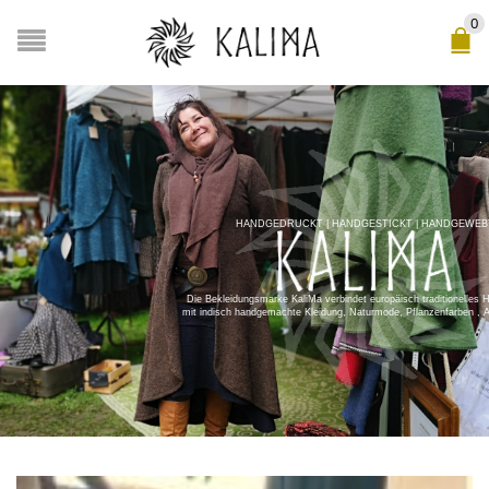
0
HANDGEDRUCKT | HANDGESTICKT | HANDGEWEB
Die Bekleidungsmarke KaliMa verbindet europäisch traditionelles
mit indisch handgemachte Kleidung, Naturmode, Pflanzenfarben , 