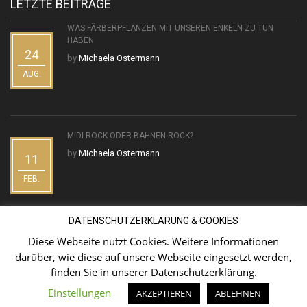
LETZTE BEITRÄGE
WAS FÄRBERPFLANZEN MIT UNSEREN ENKELN ZU TUN
HABEN
24
by
Michaela Ostermann
AUG.
MIDI ROCK ODER BAHNEN-ROCK?
by
Michaela Ostermann
11
FEB.
DATENSCHUTZERKLÄRUNG & COOKIES
Diese Webseite nutzt Cookies. Weitere Informationen
darüber, wie diese auf unsere Webseite eingesetzt werden,
finden Sie in unserer
Datenschutzerklärung
.
Einstellungen
AKZEPTIEREN
ABLEHNEN