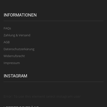
INFORMATIONEN
FAQs
Zahlung & Versand
AGB
Datenschutzerkärung
Widerrufsrecht
Impressum
INSTAGRAM
Error: To use this element select instagram user