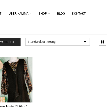
T
ÜBER KALIMA
SHOP
BLOG
KONTAKT
W FILTER
es Kleid “Litha”
Quick View