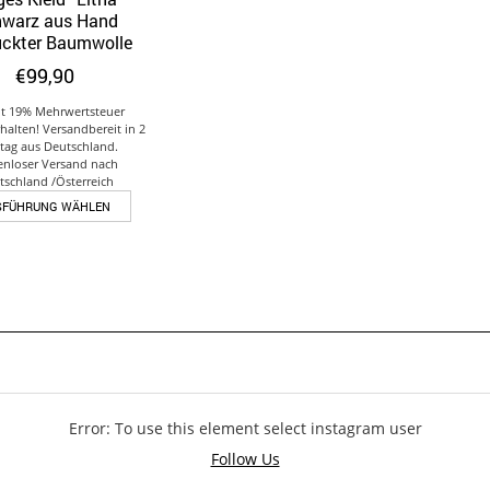
Auf die Wunschliste
warz aus Hand
uckter Baumwolle
€
99,90
lt 19% Mehrwertsteuer
rhalten! Versandbereit in 2
tag aus Deutschland.
enloser Versand nach
tschland /Österreich
Dieses
SFÜHRUNG WÄHLEN
Produkt
weist
mehrere
Varianten
auf.
Die
Optionen
können
auf
der
Error: To use this element select instagram user
Produktseite
Follow Us
gewählt
werden