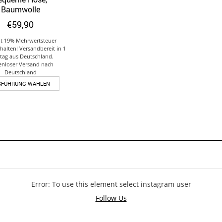
Auf die Wunschliste
Baumwolle
€
59,90
lt 19% Mehrwertsteuer
rhalten! Versandbereit in 1
tag aus Deutschland.
enloser Versand nach
Deutschland
Dieses
SFÜHRUNG WÄHLEN
Produkt
weist
mehrere
Varianten
auf.
Die
Optionen
können
auf
der
Error: To use this element select instagram user
Produktseite
Follow Us
gewählt
werden