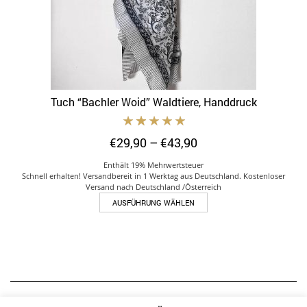
Tuch “Bachler Woid” Waldtiere, Handdruck
Preisspanne:
€
29,90
–
€
43,90
€29,90
Enthält 19% Mehrwertsteuer
bis
Schnell erhalten! Versandbereit in 1 Werktag aus Deutschland. Kostenloser
€43,90
Versand nach Deutschland /Österreich
Dieses
AUSFÜHRUNG WÄHLEN
Produkt
weist
mehrere
Varianten
auf.
Die
Optionen
INSTAGRAM