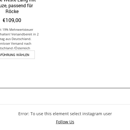
Auf die Wunschliste
ze, passend für
Röcke
€
109,00
lt 19% Mehrwertsteuer
rhalten! Versandbereit in 2
tag aus Deutschland.
enloser Versand nach
tschland /Österreich
Dieses
SFÜHRUNG WÄHLEN
Produkt
weist
mehrere
Varianten
auf.
Die
Optionen
können
auf
der
Error: To use this element select instagram user
Produktseite
Follow Us
gewählt
werden