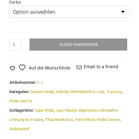
Farbe
Umhang
IN DEN WARENKORB
Walk
Loden,
Kotze,
Wetterfleck
Email to a friend
Auf die Wunschliste
"
Kalima",
Artikelnummer:
n. v.
für
Frauen
Kategorien:
Damen Mode
,
Mäntel
,
Mittelalterlich, Larp , Fantasy
,
Menge
Wolle und Co.
Schlagwörter:
Cape Wolle
,
Larp Mantel Jägerinnen
,
Mittelalter
Umhang für Frauen
,
TRachtenkotze
,
Wetterfleck Wolle Damen
,
Wollmantel