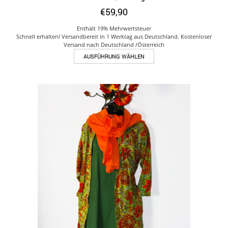
€
59,90
Enthält 19% Mehrwertsteuer
Schnell erhalten! Versandbereit in 1 Werktag aus Deutschland. Kostenloser
Versand nach Deutschland /Österreich
Dieses
AUSFÜHRUNG WÄHLEN
Produkt
weist
mehrere
Varianten
auf.
Die
Optionen
können
auf
der
Produktseite
gewählt
werden