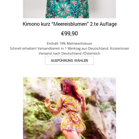
Kimono kurz “Meereisblumen” 2.te Auflage
€
99,90
Enthält 19% Mehrwertsteuer
Schnell erhalten! Versandbereit in 1 Werktag aus Deutschland. Kostenloser
Versand nach Deutschland /Österreich
Dieses
AUSFÜHRUNG WÄHLEN
Produkt
weist
mehrere
Varianten
auf.
Die
Optionen
können
auf
der
Produktseite
gewählt