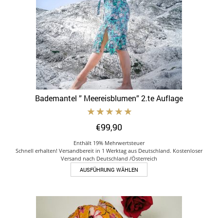
Bademantel ” Meereisblumen” 2.te Auflage
€
99,90
Enthält 19% Mehrwertsteuer
Schnell erhalten! Versandbereit in 1 Werktag aus Deutschland. Kostenloser
Versand nach Deutschland /Österreich
Dieses
AUSFÜHRUNG WÄHLEN
Produkt
weist
mehrere
Varianten
auf.