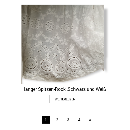
Varianten
auf.
Die
Optionen
können
auf
der
Produktseite
gewählt
werden
langer Spitzen-Rock ,Schwarz und Weiß
WEITERLESEN
1
2
3
4