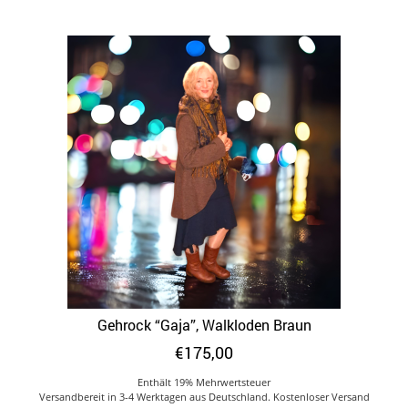
weist
mehrere
Varianten
auf.
Die
Optionen
können
auf
der
Produktseite
gewählt
werden
Gehrock “Gaja”, Walkloden Braun
€
175,00
Enthält 19% Mehrwertsteuer
Versandbereit in 3-4 Werktagen aus Deutschland. Kostenloser Versand