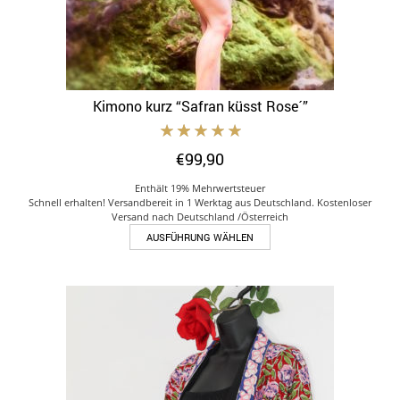
werden
Kimono kurz “Safran küsst Rose´”
€
99,90
Enthält 19% Mehrwertsteuer
Schnell erhalten! Versandbereit in 1 Werktag aus Deutschland. Kostenloser
Versand nach Deutschland /Österreich
Dieses
AUSFÜHRUNG WÄHLEN
Produkt
weist
mehrere
Varianten
auf.
Die
Optionen
können
auf