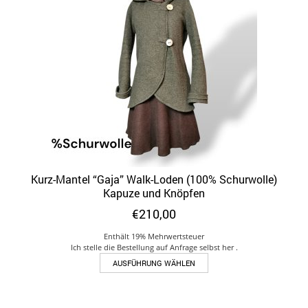
Die
Optionen
können
auf
der
Produktseite
gewählt
werden
Kurz-Mantel “Gaja” Walk-Loden (100% Schurwolle)
Kapuze und Knöpfen
€
210,00
Enthält 19% Mehrwertsteuer
Ich stelle die Bestellung auf Anfrage selbst her .
Dieses
AUSFÜHRUNG WÄHLEN
Produkt
weist
mehrere