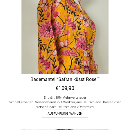
Die
Optionen
können
auf
der
Produktseite
gewählt
werden
Bademantel “Safran küsst Rose´”
€
109,90
Enthält 19% Mehrwertsteuer
Schnell erhalten! Versandbereit in 1 Werktag aus Deutschland. Kostenloser
Versand nach Deutschland /Österreich
Dieses
AUSFÜHRUNG WÄHLEN
Produkt
weist
mehrere