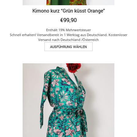
Kimono kurz “Grün küsst Orange”
€
99,90
Enthält 19% Mehrwertsteuer
Schnell erhalten! Versandbereit in 1 Werktag aus Deutschland. Kostenloser
Versand nach Deutschland /Österreich
Dieses
AUSFÜHRUNG WÄHLEN
Produkt
weist
mehrere
Varianten
auf.
Die
Optionen
können
auf
der
Produktseite
gewählt
werden