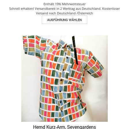
Enthält 19% Mehrwertsteuer
Schnell erhalten! Versandbereit in 2 Werktag aus Deutschland. Kostenloser
Versand nach Deutschland /Österreich
Dieses
AUSFÜHRUNG WÄHLEN
Produkt
weist
mehrere
Varianten
auf.
Die
Optionen
können
auf
der
Produktseite
gewählt
werden
Hemd Kurz-Arm, Sevengardens