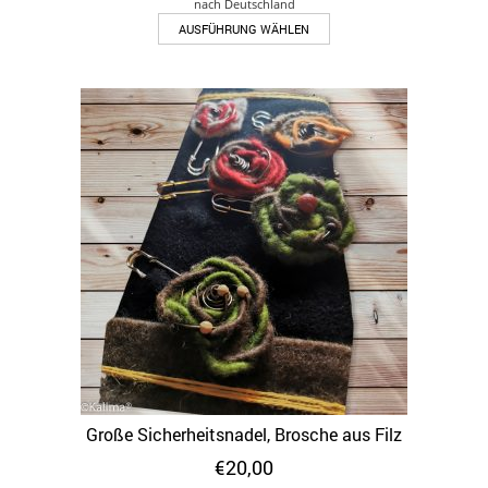
nach Deutschland
Dieses
AUSFÜHRUNG WÄHLEN
Produkt
weist
mehrere
Varianten
auf.
Die
Optionen
können
auf
der
Produktseite
gewählt
werden
Große Sicherheitsnadel, Brosche aus Filz
€
20,00