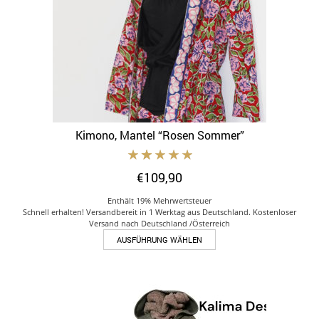
der
Produktseite
gewählt
werden
Kimono, Mantel “Rosen Sommer”
€
109,90
Enthält 19% Mehrwertsteuer
Schnell erhalten! Versandbereit in 1 Werktag aus Deutschland. Kostenloser
Versand nach Deutschland /Österreich
Dieses
AUSFÜHRUNG WÄHLEN
Produkt
weist
mehrere
Varianten
auf.