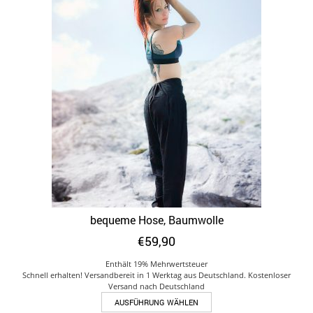
Varianten
auf.
Die
Optionen
können
auf
der
Produktseite
gewählt
werden
bequeme Hose, Baumwolle
€
59,90
Enthält 19% Mehrwertsteuer
Schnell erhalten! Versandbereit in 1 Werktag aus Deutschland. Kostenloser
Versand nach Deutschland
Dieses
AUSFÜHRUNG WÄHLEN
Produkt