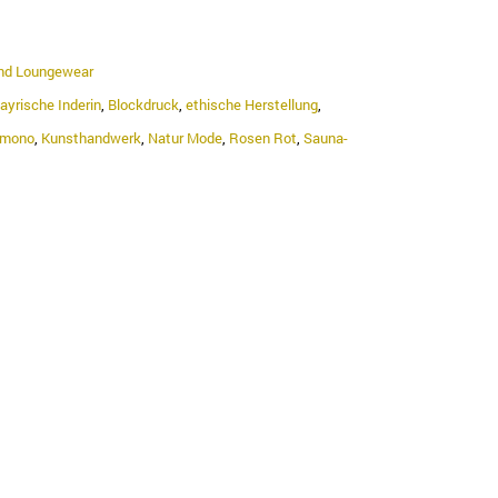
nd Loungewear
ayrische Inderin
,
Blockdruck
,
ethische Herstellung
,
imono
,
Kunsthandwerk
,
Natur Mode
,
Rosen Rot
,
Sauna-