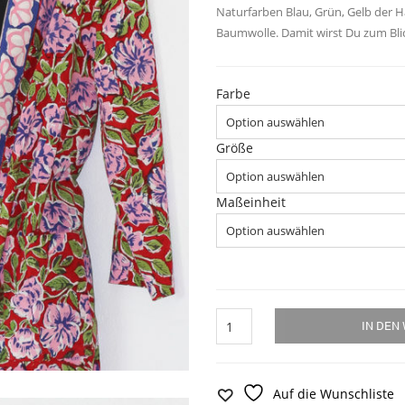
Naturfarben Blau, Grün, Gelb der H
Baumwolle. Damit wirst Du zum Bli
Farbe
Größe
Maßeinheit
Kimono,
IN DEN
Mantel
"Rosen
Sommer"
Menge
Auf die Wunschliste