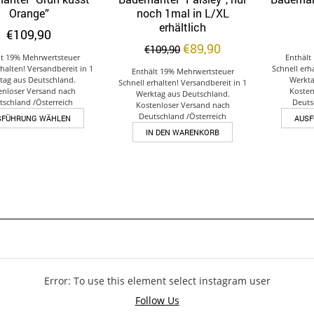
Auf die Wunschliste
Auf die Wunschliste
Orange”
noch 1mal in L/XL
erhältlich
€
109,90
Ursprünglicher
Aktueller
€
89,90
€
109,90
lt 19% Mehrwertsteuer
Enthält
Preis
Preis
rhalten! Versandbereit in 1
Schnell erh
Enthält 19% Mehrwertsteuer
war:
ist:
tag aus Deutschland.
Werkta
Schnell erhalten! Versandbereit in 1
€109,90
€89,90.
enloser Versand nach
Kosten
Werktag aus Deutschland.
tschland /Österreich
Deuts
Kostenloser Versand nach
Dieses
Deutschland /Österreich
SFÜHRUNG WÄHLEN
AUS
Produkt
IN DEN WARENKORB
weist
mehrere
Varianten
auf.
Die
Optionen
können
auf
der
Produktseite
Error: To use this element select instagram user
gewählt
werden
Follow Us