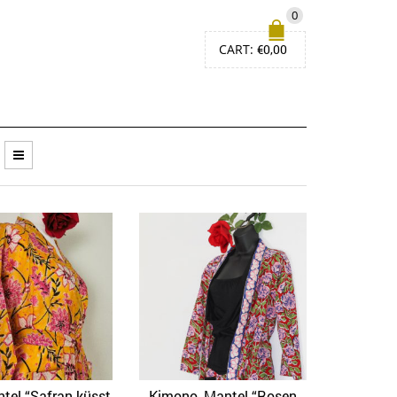
0
CART:
€
0,00
tel “Safran küsst
Kimono, Mantel “Rosen
Quick View
Quick View