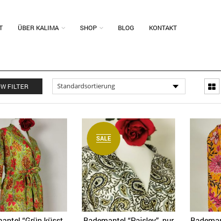
T
ÜBER KALIMA
SHOP
BLOG
KONTAKT
W FILTER
SALE
antel “Grün küsst
Bademantel “Paisley”, nur
Bademan
Quick View
Quick View