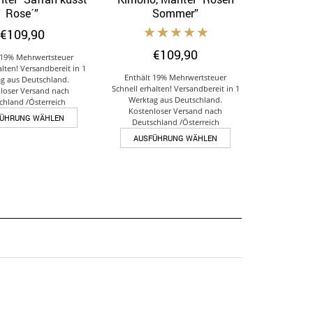
Auf die Wunschliste
Auf die Wunschliste
Rose´”
Sommer”
€
109,90
€
109,90
 19% Mehrwertsteuer
alten! Versandbereit in 1
Enthält 19% Mehrwertsteuer
g aus Deutschland.
Schnell erhalten! Versandbereit in 1
loser Versand nach
Werktag aus Deutschland.
chland /Österreich
Kostenloser Versand nach
Dieses
FÜHRUNG WÄHLEN
Deutschland /Österreich
Produkt
Dieses
AUSFÜHRUNG WÄHLEN
weist
Produkt
mehrere
weist
Varianten
mehrere
auf.
Varianten
Die
auf.
Optionen
Die
können
Optionen
auf
können
der
auf
Produktseite
der
gewählt
Produktseite
werden
gewählt