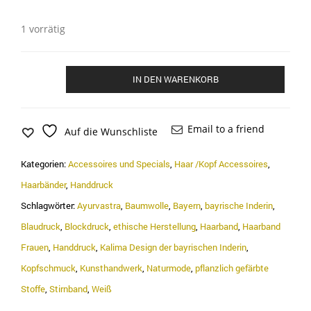
1 vorrätig
Haarband
IN DEN WARENKORB
"Mohn"
Menge
Email to a friend
Auf die Wunschliste
Kategorien:
Accessoires und Specials
,
Haar /Kopf Accessoires
,
Haarbänder
,
Handdruck
Schlagwörter:
Ayurvastra
,
Baumwolle
,
Bayern
,
bayrische Inderin
,
Blaudruck
,
Blockdruck
,
ethische Herstellung
,
Haarband
,
Haarband
Frauen
,
Handdruck
,
Kalima Design der bayrischen Inderin
,
Kopfschmuck
,
Kunsthandwerk
,
Naturmode
,
pflanzlich gefärbte
Stoffe
,
Stirnband
,
Weiß