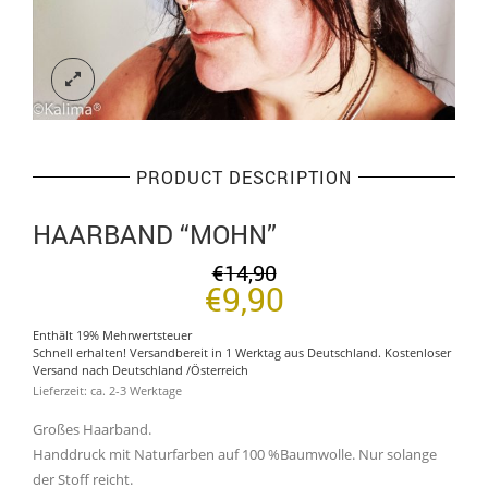
PRODUCT DESCRIPTION
HAARBAND “MOHN”
€
14,90
Ursprünglicher
Aktueller
€
9,90
Preis
Preis
Enthält 19% Mehrwertsteuer
war:
ist:
Schnell erhalten! Versandbereit in 1 Werktag aus Deutschland. Kostenloser
Versand nach Deutschland /Österreich
€14,90
€9,90.
Lieferzeit: ca. 2-3 Werktage
Großes Haarband.
Handdruck mit Naturfarben auf 100 %Baumwolle. Nur solange
der Stoff reicht.