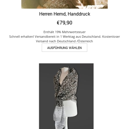
Herren Hemd, Handdruck
€
79,90
Enthält 19% Mehrwertsteuer
Schnell erhalten! Versandbereit in 1 Werktag aus Deutschland. Kostenloser
Versand nach Deutschland /Österreich
Dieses
AUSFÜHRUNG WÄHLEN
Produkt
weist
mehrere
Varianten
auf.
Die
Optionen
können
auf
der
Produktseite
gewählt
werden