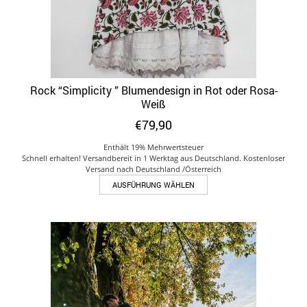
werden
Rock “Simplicity ” Blumendesign in Rot oder Rosa-
Weiß
€
79,90
Enthält 19% Mehrwertsteuer
Schnell erhalten! Versandbereit in 1 Werktag aus Deutschland. Kostenloser
Versand nach Deutschland /Österreich
Dieses
AUSFÜHRUNG WÄHLEN
Produkt
weist
mehrere
Varianten
auf.
Die
Optionen
können
auf