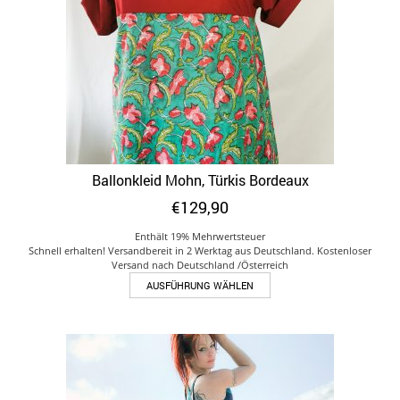
Ballonkleid Mohn, Türkis Bordeaux
€
129,90
Enthält 19% Mehrwertsteuer
Schnell erhalten! Versandbereit in 2 Werktag aus Deutschland. Kostenloser
Versand nach Deutschland /Österreich
Dieses
AUSFÜHRUNG WÄHLEN
Produkt
weist
mehrere
Varianten
auf.
Die