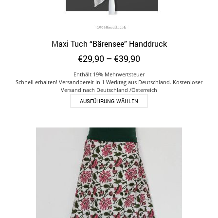
Maxi Tuch “Bärensee” Handdruck
Preisspanne:
€
29,90
–
€
39,90
€29,90
Enthält 19% Mehrwertsteuer
bis
Schnell erhalten! Versandbereit in 1 Werktag aus Deutschland. Kostenloser
€39,90
Versand nach Deutschland /Österreich
Dieses
AUSFÜHRUNG WÄHLEN
Produkt
weist
mehrere
Varianten
auf.
Die
Optionen
können
auf
der
Produktseite
gewählt