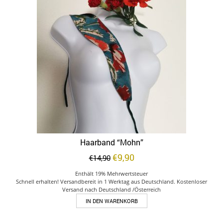
auf.
Die
Optionen
können
auf
der
Produktseite
gewählt
werden
Haarband “Mohn”
Ursprünglicher
Aktueller
€
9,90
€
14,90
Preis
Preis
Enthält 19% Mehrwertsteuer
war:
ist:
Schnell erhalten! Versandbereit in 1 Werktag aus Deutschland. Kostenloser
€14,90
€9,90.
Versand nach Deutschland /Österreich
IN DEN WARENKORB