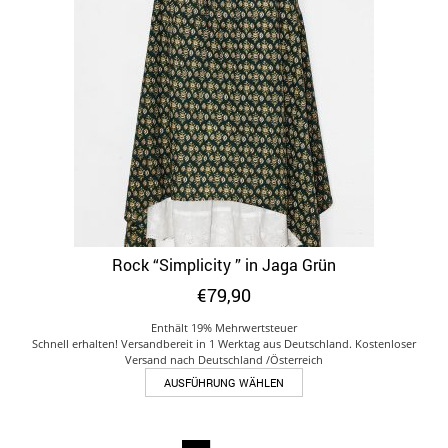
Die
Optionen
können
auf
der
Produktseite
gewählt
werden
Rock “Simplicity ” in Jaga Grün
€
79,90
Enthält 19% Mehrwertsteuer
Schnell erhalten! Versandbereit in 1 Werktag aus Deutschland. Kostenloser
Versand nach Deutschland /Österreich
Dieses
AUSFÜHRUNG WÄHLEN
Produkt
weist
mehrere