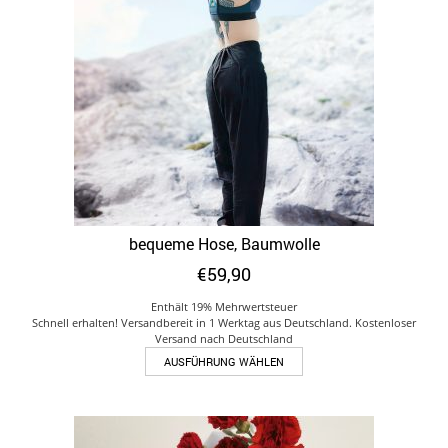
Optionen
können
auf
der
Produktseite
gewählt
werden
bequeme Hose, Baumwolle
€
59,90
Enthält 19% Mehrwertsteuer
Schnell erhalten! Versandbereit in 1 Werktag aus Deutschland. Kostenloser
Versand nach Deutschland
Dieses
AUSFÜHRUNG WÄHLEN
Produkt
weist
mehrere
Varianten