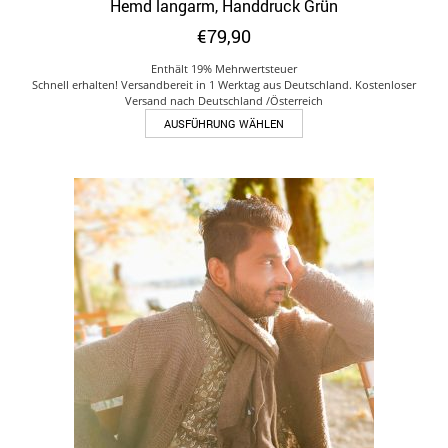
Hemd langarm, Handdruck Grün
€
79,90
Enthält 19% Mehrwertsteuer
Schnell erhalten! Versandbereit in 1 Werktag aus Deutschland. Kostenloser
Versand nach Deutschland /Österreich
Dieses
AUSFÜHRUNG WÄHLEN
Produkt
weist
mehrere
Varianten
auf.
Die
Optionen
können
auf
der
Produktseite
gewählt
werden