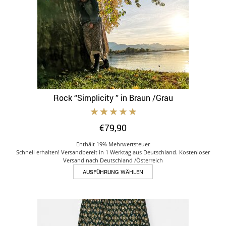
der
Produktseite
gewählt
werden
Rock “Simplicity ” in Braun /Grau
€
79,90
Enthält 19% Mehrwertsteuer
Schnell erhalten! Versandbereit in 1 Werktag aus Deutschland. Kostenloser
Versand nach Deutschland /Österreich
Dieses
AUSFÜHRUNG WÄHLEN
Produkt
weist
mehrere
Varianten
auf.