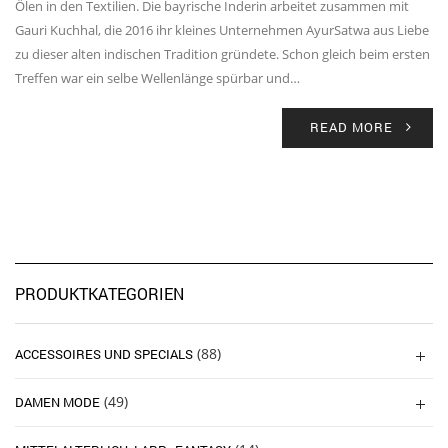
Ölen in den Textilien. Die bayrische Inderin arbeitet zusammen mit
Gauri Kuchhal, die 2016 ihr kleines Unternehmen AyurSatwa aus Liebe
zu dieser alten indischen Tradition gründete. Schon gleich beim ersten
Treffen war ein selbe Wellenlänge spürbar und…
READ MORE
PRODUKTKATEGORIEN
(88)
ACCESSOIRES UND SPECIALS
(49)
DAMEN MODE