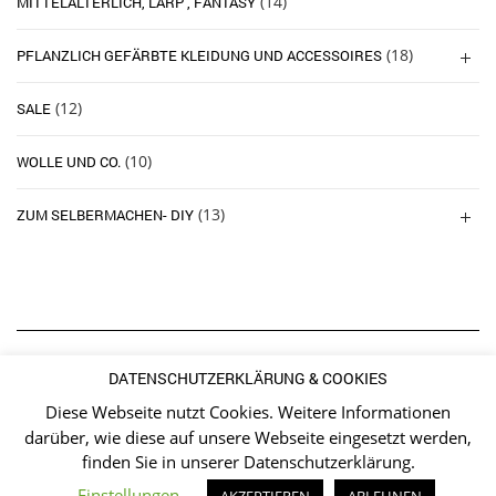
(14)
MITTELALTERLICH, LARP , FANTASY
(18)
PFLANZLICH GEFÄRBTE KLEIDUNG UND ACCESSOIRES
(12)
SALE
(10)
WOLLE UND CO.
(13)
ZUM SELBERMACHEN- DIY
INSTAGRAM
DATENSCHUTZERKLÄRUNG & COOKIES
Diese Webseite nutzt Cookies. Weitere Informationen
Error: To use this element select instagram user
darüber, wie diese auf unsere Webseite eingesetzt werden,
Follow Us
finden Sie in unserer
Datenschutzerklärung
.
Einstellungen