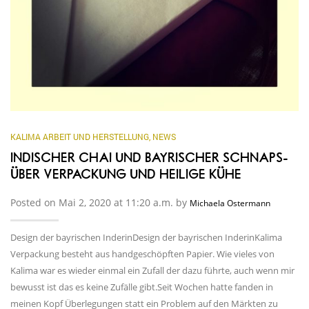
KALIMA ARBEIT UND HERSTELLUNG
,
NEWS
INDISCHER CHAI UND BAYRISCHER SCHNAPS-
ÜBER VERPACKUNG UND HEILIGE KÜHE
Posted on Mai 2, 2020 at 11:20 a.m. by
Michaela Ostermann
Design der bayrischen InderinDesign der bayrischen InderinKalima
Verpackung besteht aus handgeschöpften Papier. Wie vieles von
Kalima war es wieder einmal ein Zufall der dazu führte, auch wenn mir
bewusst ist das es keine Zufälle gibt.Seit Wochen hatte fanden in
meinen Kopf Überlegungen statt ein Problem auf den Märkten zu